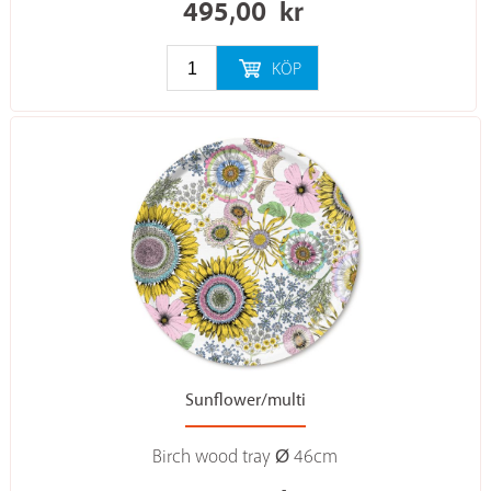
495,00
kr
KÖP
Sunflower/multi
Birch wood tray Ø 46cm