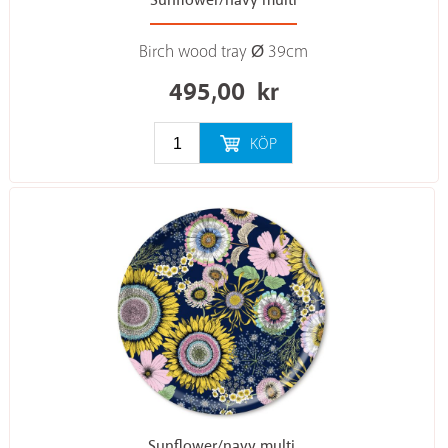
Sunflower/navy multi
Birch wood tray Ø 39cm
495,00
kr
KÖP
Sunflower/navy multi