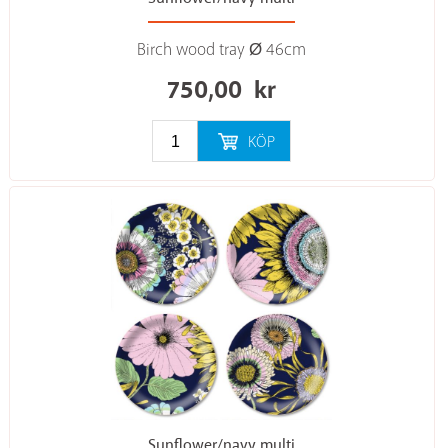
Birch wood tray Ø 46cm
750,00
kr
KÖP
Sunflower/navy multi