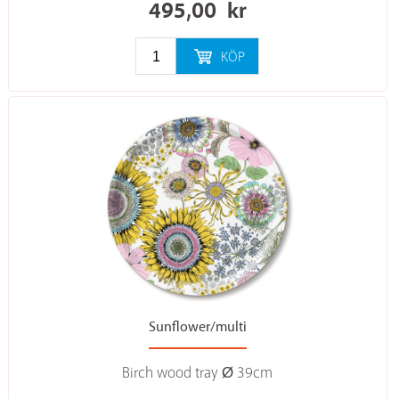
495,00
kr
KÖP
Sunflower/multi
Birch wood tray Ø 39cm