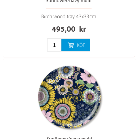
Sunflower/navy multi
Birch wood tray 43x33cm
495,00
kr
KÖP