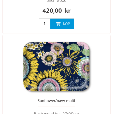
Birch wood
420,00
kr
KÖP
Sunflower/navy multi