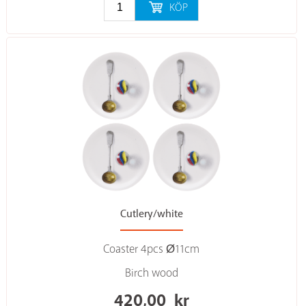
KÖP
Cutlery/white
Coaster 4pcs Ø11cm
Birch wood
420,00
kr