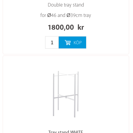
Double tray stand
for Ø46 and Ø39cm tray
1800,00
kr
KÖP
Tray stand WHITE